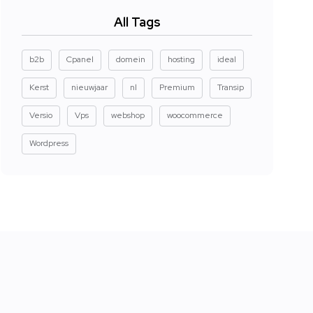
All Tags
b2b
Cpanel
domein
hosting
ideal
Kerst
nieuwjaar
nl
Premium
Transip
Versio
Vps
webshop
woocommerce
Wordpress