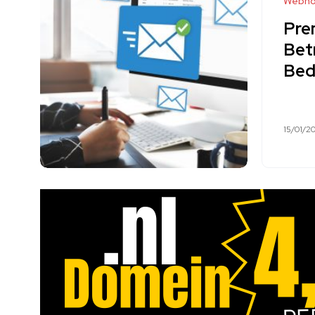
Webho
Pre
Bet
Bed
15/01/2